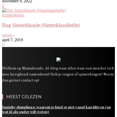
november 9, 2022
0
Kinderliedjes
Dag Sinterklaasje (Sinterklaasliedje)
admin
-
april 7, 2019
0
Welkom op Mamabende, dé blog waar alles waar een moeder zich
mee bezighoud samenkomt! Heb je vragen of opmerkingen? Neem
dan gerust contact op!
MEEST GELEZEN
Squishy dumplings: waarom je kind er niet vanaf kan blijven (en
wat jij als ouder wilt weten)