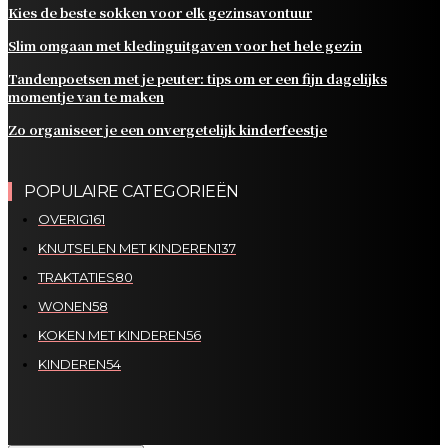
Kies de beste sokken voor elk gezinsavontuur
Slim omgaan met kledinguitgaven voor het hele gezin
Tandenpoetsen met je peuter: tips om er een fijn dagelijks
momentje van te maken
Zo organiseer je een onvergetelijk kinderfeestje
POPULAIRE CATEGORIEËN
OVERIG
161
KNUTSELEN MET KINDEREN
137
TRAKTATIES
80
WONEN
58
KOKEN MET KINDEREN
56
KINDEREN
54