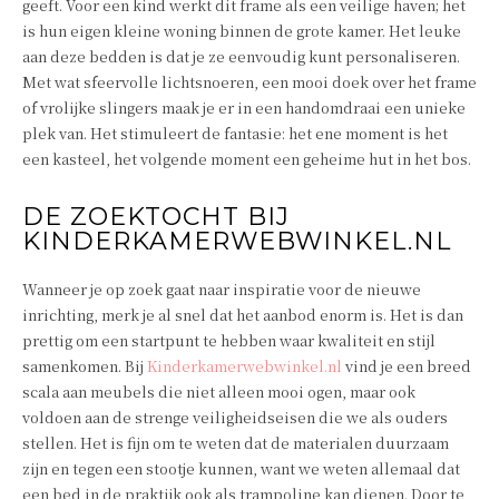
geeft. Voor een kind werkt dit frame als een veilige haven; het
is hun eigen kleine woning binnen de grote kamer. Het leuke
aan deze bedden is dat je ze eenvoudig kunt personaliseren.
Met wat sfeervolle lichtsnoeren, een mooi doek over het frame
of vrolijke slingers maak je er in een handomdraai een unieke
plek van. Het stimuleert de fantasie: het ene moment is het
een kasteel, het volgende moment een geheime hut in het bos.
DE ZOEKTOCHT BIJ
KINDERKAMERWEBWINKEL.NL
Wanneer je op zoek gaat naar inspiratie voor de nieuwe
inrichting, merk je al snel dat het aanbod enorm is. Het is dan
prettig om een startpunt te hebben waar kwaliteit en stijl
samenkomen. Bij
Kinderkamerwebwinkel.nl
vind je een breed
scala aan meubels die niet alleen mooi ogen, maar ook
voldoen aan de strenge veiligheidseisen die we als ouders
stellen. Het is fijn om te weten dat de materialen duurzaam
zijn en tegen een stootje kunnen, want we weten allemaal dat
een bed in de praktijk ook als trampoline kan dienen. Door te