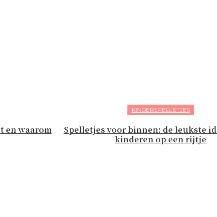
KINDERSPELLETJES
et en waarom
Spelletjes voor binnen: de leukste i
kinderen op een rijtje