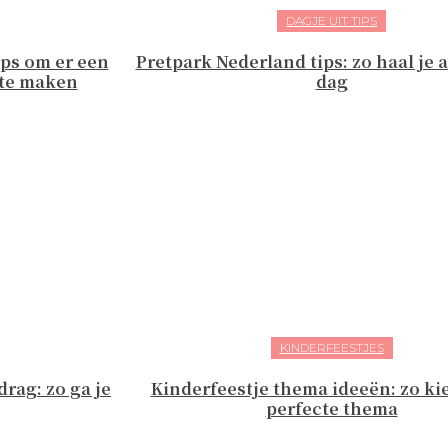
DAGJE UIT TIPS
ips om er een
Pretpark Nederland tips: zo haal je al
 te maken
dag
KINDERFEESTJES
rag: zo ga je
Kinderfeestje thema ideeën: zo kie
perfecte thema