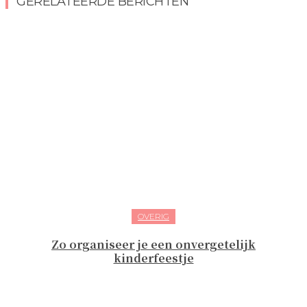
GERELATEERDE BERICHTEN
OVERIG
Zo organiseer je een onvergetelijk
kinderfeestje