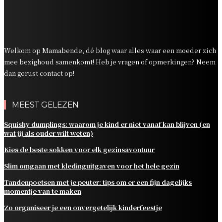
Tandenpoetsen met je peuter: tips om er een fijn
dagelijks momentje van te maken
Zo organiseer je een onvergetelijk kinderfeestje
Welkom op Mamabende, dé blog waar alles waar een moeder zich
mee bezighoud samenkomt! Heb je vragen of opmerkingen? Neem
dan gerust contact op!
MEEST GELEZEN
Squishy dumplings: waarom je kind er niet vanaf kan blijven (en
wat jij als ouder wilt weten)
Kies de beste sokken voor elk gezinsavontuur
Slim omgaan met kledinguitgaven voor het hele gezin
Tandenpoetsen met je peuter: tips om er een fijn dagelijks
momentje van te maken
Zo organiseer je een onvergetelijk kinderfeestje