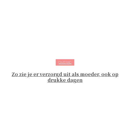
OVERIG
Zo zie je er verzorgd uit als moeder, ook op
drukke dagen