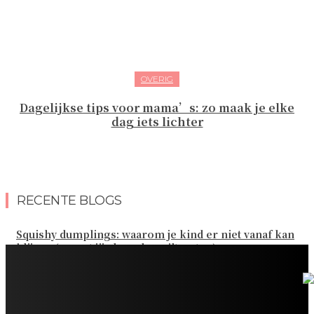
OVERIG
Dagelijkse tips voor mama’s: zo maak je elke
dag iets lichter
RECENTE BLOGS
Squishy dumplings: waarom je kind er niet vanaf kan
blijven (en wat jij als ouder wilt weten)
Kies de beste sokken voor elk gezinsavontuur
Slim omgaan met kledinguitgaven voor het hele gezin