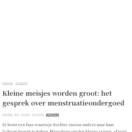
Home
Overig
Kleine meisjes worden groot: het
gesprek over menstruatieondergoed
APRIL 30, 2026
DOOR
ADMIN
Er komt een fase waarin je dochter ineens anders naar haar
lichaam begint te kijken. Misschien zijn het kleine vragen, of juist