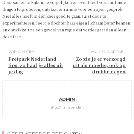
Door samen te kijken, te vergelijken en eventueel verschillende
dingen te proberen, ontstaat er ruimte voor een open gesprek.
Niet alles hoeft in één keer goed te gaan. Juist door te
experimenteren, leert je dochter haar eigen lichaam beter kennen
en ontwikkelt ze een gevoel van regie dat verder gaat dan alleen
deze fase.
VORIG ARTIKEL
VOLGEND ARTIKEL
Pretpark Nederland
Zo zie je er verzorgd
tips: zo haal je alles uit
uit als moeder, ook op
je dag
drukke dagen
ADMIN
https://mamabende.nl