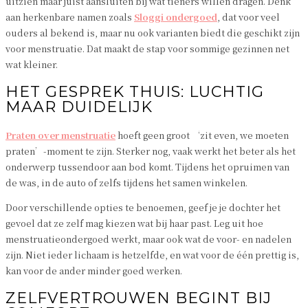
uitzien maar juist aansluiten bij wat tieners willen dragen. Denk
aan herkenbare namen zoals
Sloggi ondergoed
, dat voor veel
ouders al bekend is, maar nu ook varianten biedt die geschikt zijn
voor menstruatie. Dat maakt de stap voor sommige gezinnen net
wat kleiner.
HET GESPREK THUIS: LUCHTIG
MAAR DUIDELIJK
Praten over menstruatie
hoeft geen groot ‘zit even, we moeten
praten’-moment te zijn. Sterker nog, vaak werkt het beter als het
onderwerp tussendoor aan bod komt. Tijdens het opruimen van
de was, in de auto of zelfs tijdens het samen winkelen.
Door verschillende opties te benoemen, geef je je dochter het
gevoel dat ze zelf mag kiezen wat bij haar past. Leg uit hoe
menstruatieondergoed werkt, maar ook wat de voor- en nadelen
zijn. Niet ieder lichaam is hetzelfde, en wat voor de één prettig is,
kan voor de ander minder goed werken.
ZELFVERTROUWEN BEGINT BIJ