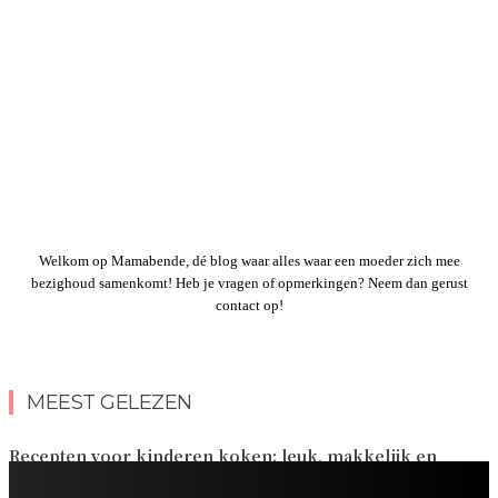
Welkom op Mamabende, dé blog waar alles waar een moeder zich mee
bezighoud samenkomt! Heb je vragen of opmerkingen? Neem dan gerust
contact op!
MEEST GELEZEN
Recepten voor kinderen koken: leuk, makkelijk en
lekker voor het hele gezin