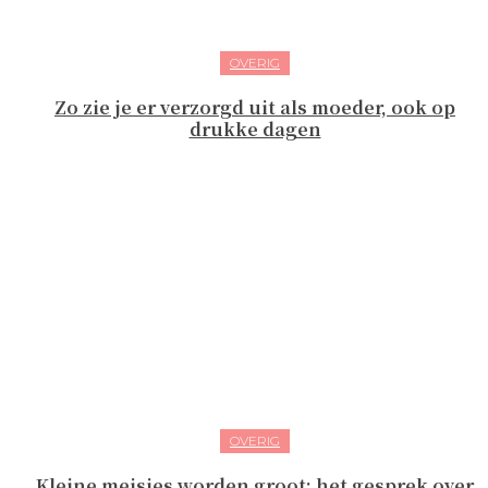
OVERIG
Zo zie je er verzorgd uit als moeder, ook op
drukke dagen
OVERIG
Kleine meisjes worden groot: het gesprek over