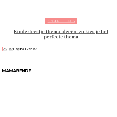
KINDERFEESTJES
Kinderfeestje thema ideeën: zo kies je het
perfecte thema
1
2
3
...
82
Pagina 1 van 82
MAMABENDE