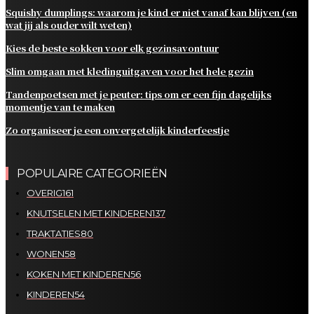
Squishy dumplings: waarom je kind er niet vanaf kan blijven (en
wat jij als ouder wilt weten)
Kies de beste sokken voor elk gezinsavontuur
Slim omgaan met kledinguitgaven voor het hele gezin
Tandenpoetsen met je peuter: tips om er een fijn dagelijks
momentje van te maken
Zo organiseer je een onvergetelijk kinderfeestje
POPULAIRE CATEGORIEËN
OVERIG
161
KNUTSELEN MET KINDEREN
137
TRAKTATIES
80
WONEN
58
KOKEN MET KINDEREN
56
KINDEREN
54