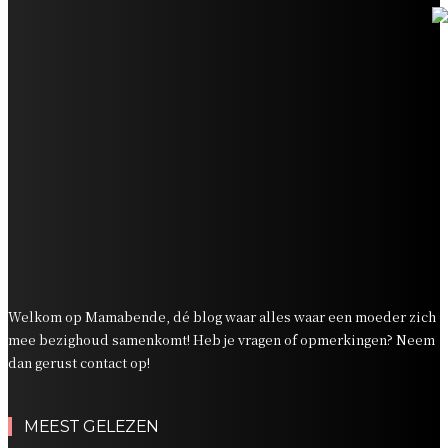
Zo maak je van tafel dekken een moment waar kinderen
naar uitkijken
Popcorn Recept
Wafels met warme kersen en vanille ijs Recept
Lunch Recept
Bananen Wraps Recept
Welkom op Mamabende, dé blog waar alles waar een moeder zich
mee bezighoud samenkomt! Heb je vragen of opmerkingen? Neem
dan gerust contact op!
MEEST GELEZEN