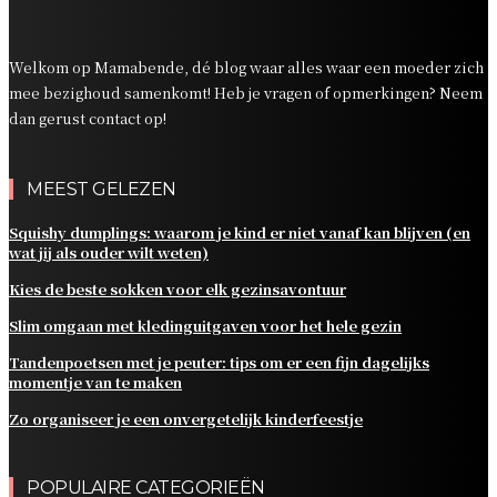
Zo organiseer je een onvergetelijk kinderfeestje
Welkom op Mamabende, dé blog waar alles waar een moeder zich
mee bezighoud samenkomt! Heb je vragen of opmerkingen? Neem
dan gerust contact op!
MEEST GELEZEN
Squishy dumplings: waarom je kind er niet vanaf kan blijven (en
wat jij als ouder wilt weten)
Kies de beste sokken voor elk gezinsavontuur
Slim omgaan met kledinguitgaven voor het hele gezin
Tandenpoetsen met je peuter: tips om er een fijn dagelijks
momentje van te maken
Zo organiseer je een onvergetelijk kinderfeestje
POPULAIRE CATEGORIEËN