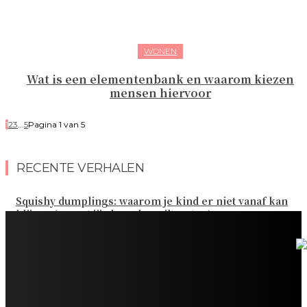
WONEN
Wat is een elementenbank en waarom kiezen
mensen hiervoor
1
2
3
...
5
Pagina 1 van 5
RECENTE VERHALEN
Squishy dumplings: waarom je kind er niet vanaf kan
blijven (en wat jij als ouder wilt weten)
Kies de beste sokken voor elk gezinsavontuur
Slim omgaan met kledinguitgaven voor het hele gezin
Tandenpoetsen met je peuter: tips om er een fijn
dagelijks momentje van te maken