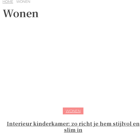
HOME
WONEN
Wonen
WONEN
Interieur kinderkamer: zo richt je hem stijlvol en
slim in