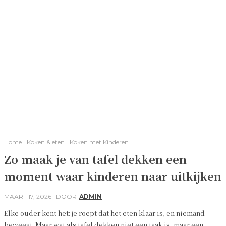
Home
Koken & eten
Koken met Kinderen
Zo maak je van tafel dekken een
moment waar kinderen naar uitkijken
MAART 17, 2026
DOOR
ADMIN
Elke ouder kent het: je roept dat het eten klaar is, en niemand
beweegt. Maar wat als tafel dekken niet een taak is, maar een