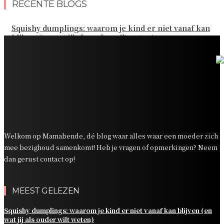
RECENTE BLOGS
Squishy dumplings: waarom je kind er niet vanaf kan
blijven (en wat jij als ouder wilt weten)
Kies de beste sokken voor elk gezinsavontuur
Slim omgaan met kledinguitgaven voor het hele gezin
Tandenpoetsen met je peuter: tips om er een fijn
dagelijks momentje van te maken
Zo organiseer je een onvergetelijk kinderfeestje
Welkom op Mamabende, dé blog waar alles waar een moeder zich
mee bezighoud samenkomt! Heb je vragen of opmerkingen? Neem
dan gerust contact op!
MEEST GELEZEN
Squishy dumplings: waarom je kind er niet vanaf kan blijven (en
wat jij als ouder wilt weten)