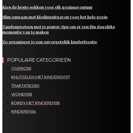
Kies de beste sokken voor elk gezinsavontuur
Slim omgaan met kledinguitgaven voor het hele gezin
Tandenpoetsen met je peuter: tips om er een fijn dagelijks
momentje van te maken
Zo organiseer je een onvergetelijk kinderfeestje
POPULAIRE CATEGORIEËN
OVERIG
161
KNUTSELEN MET KINDEREN
137
TRAKTATIES
80
WONEN
58
KOKEN MET KINDEREN
56
KINDEREN
54