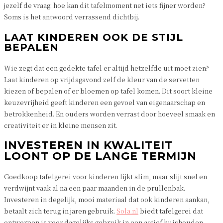
jezelf de vraag: hoe kan dit tafelmoment net iets fijner worden?
Soms is het antwoord verrassend dichtbij.
LAAT KINDEREN OOK DE STIJL
BEPALEN
Wie zegt dat een gedekte tafel er altijd hetzelfde uit moet zien?
Laat kinderen op vrijdagavond zelf de kleur van de servetten
kiezen of bepalen of er bloemen op tafel komen. Dit soort kleine
keuzevrijheid geeft kinderen een gevoel van eigenaarschap en
betrokkenheid. En ouders worden verrast door hoeveel smaak en
creativiteit er in kleine mensen zit.
INVESTEREN IN KWALITEIT
LOONT OP DE LANGE TERMIJN
Goedkoop tafelgerei voor kinderen lijkt slim, maar slijt snel en
verdwijnt vaak al na een paar maanden in de prullenbak.
Investeren in degelijk, mooi materiaal dat ook kinderen aankan,
betaalt zich terug in jaren gebruik.
Sola.nl
biedt tafelgerei dat
ontworpen is voor dagelijks gebruik in een actief huishouden,