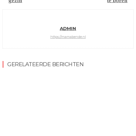
gezin
te boren
ADMIN
https://mamabende.nl
GERELATEERDE BERICHTEN