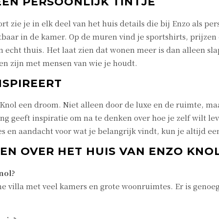
EN PERSOONLIJK TINTJE
t zie je in elk deel van het huis details die bij Enzo als 
baar in de kamer. Op de muren vind je sportshirts, prijzen 
echt thuis. Het laat zien dat wonen meer is dan alleen sl
men zijn met mensen van wie je houdt.
NSPIREERT
o Knol een droom. Niet alleen door de luxe en de ruimte, m
ing geeft inspiratie om na te denken over hoe je zelf wilt l
en aandacht voor wat je belangrijk vindt, kun je altijd een
EN OVER HET HUIS VAN ENZO KNO
nol?
me villa met veel kamers en grote woonruimtes. Er is genoe