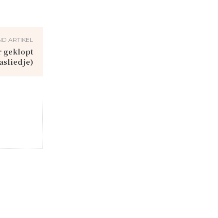
D ARTIKEL
r geklopt
asliedje)