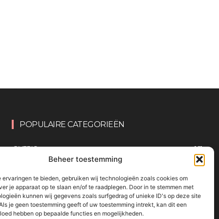
POPULAIRE CATEGORIEËN
OVERIG
161
Beheer toestemming
KNUTSELEN MET KINDEREN
137
TRAKTATIES
80
 ervaringen te bieden, gebruiken wij technologieën zoals cookies om
ver je apparaat op te slaan en/of te raadplegen. Door in te stemmen met
WONEN
58
logieën kunnen wij gegevens zoals surfgedrag of unieke ID's op deze site
Als je geen toestemming geeft of uw toestemming intrekt, kan dit een
KOKEN MET KINDEREN
56
vloed hebben op bepaalde functies en mogelijkheden.