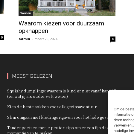
Wonen
Waarom kiezen voor duurzaam
opknappen
0
admin
-
maart 20, 2024
0
MEEST GELEZEN
Squishy dumplings: waarom je kind er niet vanaf kan blijven
(en wat jij als ouder wilt weten)
Kies de beste sokken voor elk gezinsavontuur
Om de beste
informatie o
Slim omgaan met kledinguitgaven voor het hele gezin
deze techno
verwerken. 
Tandenpoetsen met je peuter: tips om er een fijn dagelijks
nadelige in
momentje van te maken