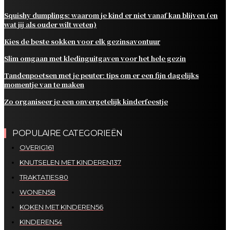
Squishy dumplings: waarom je kind er niet vanaf kan blijven (en
wat jij als ouder wilt weten)
Kies de beste sokken voor elk gezinsavontuur
Slim omgaan met kledinguitgaven voor het hele gezin
Tandenpoetsen met je peuter: tips om er een fijn dagelijks
momentje van te maken
Zo organiseer je een onvergetelijk kinderfeestje
POPULAIRE CATEGORIEËN
OVERIG
161
KNUTSELEN MET KINDEREN
137
TRAKTATIES
80
WONEN
58
KOKEN MET KINDEREN
56
KINDEREN
54