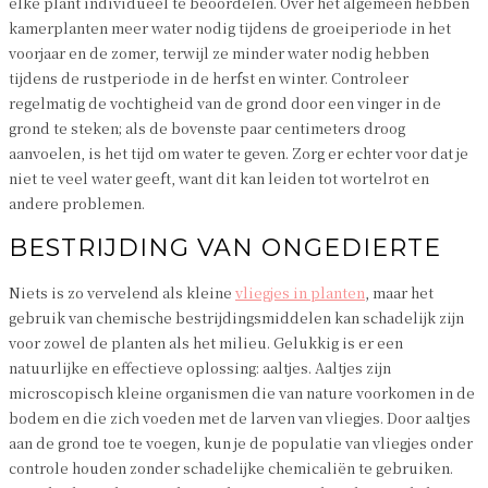
elke plant individueel te beoordelen. Over het algemeen hebben
kamerplanten meer water nodig tijdens de groeiperiode in het
voorjaar en de zomer, terwijl ze minder water nodig hebben
tijdens de rustperiode in de herfst en winter. Controleer
regelmatig de vochtigheid van de grond door een vinger in de
grond te steken; als de bovenste paar centimeters droog
aanvoelen, is het tijd om water te geven. Zorg er echter voor dat je
niet te veel water geeft, want dit kan leiden tot wortelrot en
andere problemen.
BESTRIJDING VAN ONGEDIERTE
Niets is zo vervelend als kleine
vliegjes in planten
, maar het
gebruik van chemische bestrijdingsmiddelen kan schadelijk zijn
voor zowel de planten als het milieu. Gelukkig is er een
natuurlijke en effectieve oplossing: aaltjes. Aaltjes zijn
microscopisch kleine organismen die van nature voorkomen in de
bodem en die zich voeden met de larven van vliegjes. Door aaltjes
aan de grond toe te voegen, kun je de populatie van vliegjes onder
controle houden zonder schadelijke chemicaliën te gebruiken.