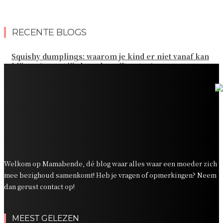
RECENTE BLOGS
Squishy dumplings: waarom je kind er niet vanaf kan
blijven (en wat jij als ouder wilt weten)
Kies de beste sokken voor elk gezinsavontuur
Slim omgaan met kledinguitgaven voor het hele gezin
Tandenpoetsen met je peuter: tips om er een fijn
dagelijks momentje van te maken
Zo organiseer je een onvergetelijk kinderfeestje
Welkom op Mamabende, dé blog waar alles waar een moeder zich
mee bezighoud samenkomt! Heb je vragen of opmerkingen? Neem
dan gerust contact op!
MEEST GELEZEN