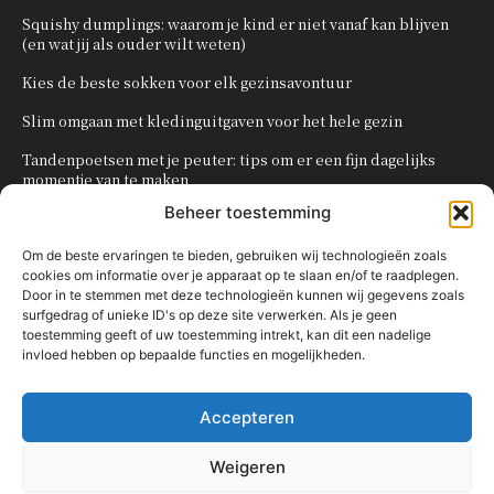
Squishy dumplings: waarom je kind er niet vanaf kan blijven
(en wat jij als ouder wilt weten)
Kies de beste sokken voor elk gezinsavontuur
Slim omgaan met kledinguitgaven voor het hele gezin
Tandenpoetsen met je peuter: tips om er een fijn dagelijks
momentje van te maken
Beheer toestemming
Zo organiseer je een onvergetelijk kinderfeestje
Om de beste ervaringen te bieden, gebruiken wij technologieën zoals
cookies om informatie over je apparaat op te slaan en/of te raadplegen.
POPULAIRE CATEGORIEËN
Door in te stemmen met deze technologieën kunnen wij gegevens zoals
surfgedrag of unieke ID's op deze site verwerken. Als je geen
OVERIG
161
toestemming geeft of uw toestemming intrekt, kan dit een nadelige
invloed hebben op bepaalde functies en mogelijkheden.
KNUTSELEN MET KINDEREN
137
TRAKTATIES
80
Accepteren
WONEN
58
KOKEN MET KINDEREN
56
Weigeren
KINDEREN
54