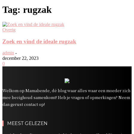
Tag: rugzak
Overig
Zoek en vind de ideale rugzak
admin
-
december 22, 2023
0
Welkom op Mamabende, dé blog waar alles waar een moeder zich
mee bezighoud samenkomt! Heb je vragen of opmerkingen? Neem
dan gerust contact op!
MEEST GELEZEN