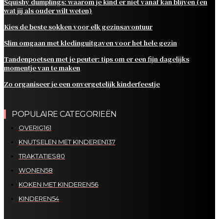
Squishy dumplings: waarom je kind er niet vanaf kan blijven (en
wat jij als ouder wilt weten)
Kies de beste sokken voor elk gezinsavontuur
Slim omgaan met kledinguitgaven voor het hele gezin
Tandenpoetsen met je peuter: tips om er een fijn dagelijks
momentje van te maken
Zo organiseer je een onvergetelijk kinderfeestje
POPULAIRE CATEGORIEËN
OVERIG
161
KNUTSELEN MET KINDEREN
137
TRAKTATIES
80
WONEN
58
KOKEN MET KINDEREN
56
KINDEREN
54