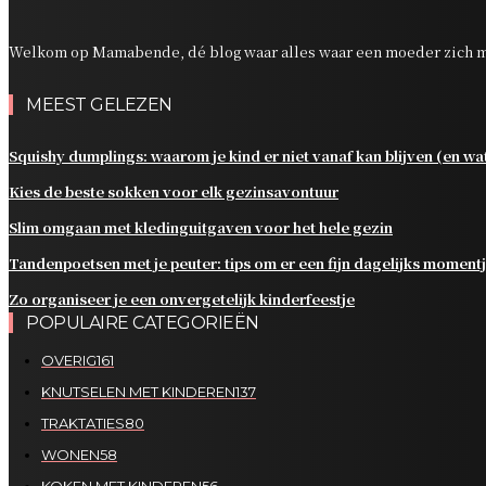
Welkom op Mamabende, dé blog waar alles waar een moeder zich m
MEEST GELEZEN
Squishy dumplings: waarom je kind er niet vanaf kan blijven (en wat 
Kies de beste sokken voor elk gezinsavontuur
Slim omgaan met kledinguitgaven voor het hele gezin
Tandenpoetsen met je peuter: tips om er een fijn dagelijks moment
Zo organiseer je een onvergetelijk kinderfeestje
POPULAIRE CATEGORIEËN
OVERIG
161
KNUTSELEN MET KINDEREN
137
TRAKTATIES
80
WONEN
58