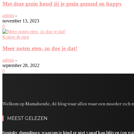
Met deze gezin houd jij je gezin gezond en happy
admin
-
november 13, 2023
0
Koken & eten
Meer noten eten, zo doe je dat!
admin
-
september 28, 2022
0
Welkom op Mamabende, dé blog waar alles waar een moeder zich m
MEEST GELEZEN
Squishy dumplings: waarom je kind er niet vanaf kan blijven (en wat 