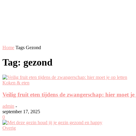
Home
Tags
Gezond
Tag: gezond
Koken & eten
Veilig fruit eten tijdens de zwangerschap: hier moet je 
admin
-
september 17, 2025
0
Overig