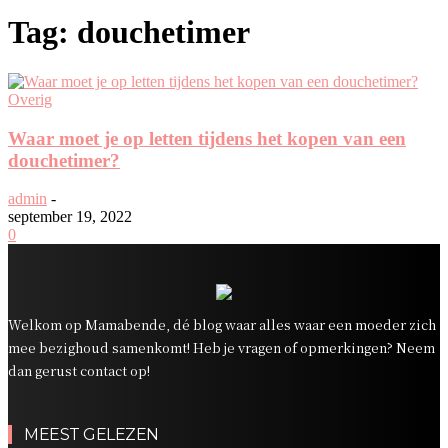
Tag: douchetimer
Overig
Waar moet je op letten tijdens het kopen van een
douchetimer?
admin
-
september 19, 2022
0
Welkom op Mamabende, dé blog waar alles waar een moeder zich
mee bezighoud samenkomt! Heb je vragen of opmerkingen? Neem
dan gerust contact op!
MEEST GELEZEN