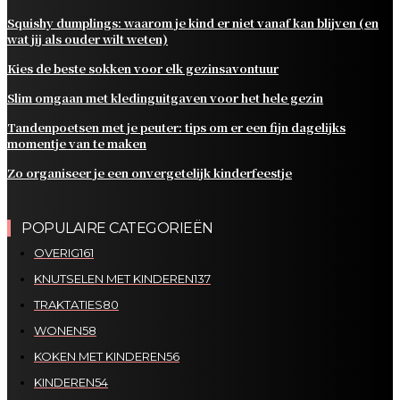
Squishy dumplings: waarom je kind er niet vanaf kan blijven (en
wat jij als ouder wilt weten)
Kies de beste sokken voor elk gezinsavontuur
Slim omgaan met kledinguitgaven voor het hele gezin
Tandenpoetsen met je peuter: tips om er een fijn dagelijks
momentje van te maken
Zo organiseer je een onvergetelijk kinderfeestje
POPULAIRE CATEGORIEËN
OVERIG
161
KNUTSELEN MET KINDEREN
137
TRAKTATIES
80
WONEN
58
KOKEN MET KINDEREN
56
KINDEREN
54