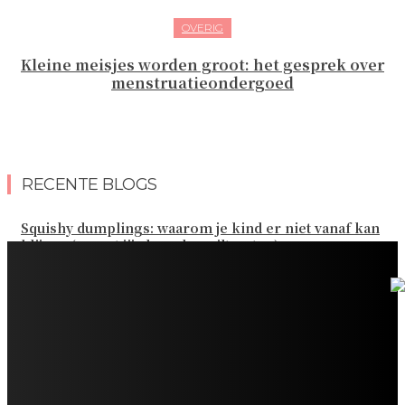
OVERIG
Kleine meisjes worden groot: het gesprek over
menstruatieondergoed
RECENTE BLOGS
Squishy dumplings: waarom je kind er niet vanaf kan
blijven (en wat jij als ouder wilt weten)
Kies de beste sokken voor elk gezinsavontuur
Slim omgaan met kledinguitgaven voor het hele gezin
Tandenpoetsen met je peuter: tips om er een fijn
dagelijks momentje van te maken
Zo organiseer je een onvergetelijk kinderfeestje