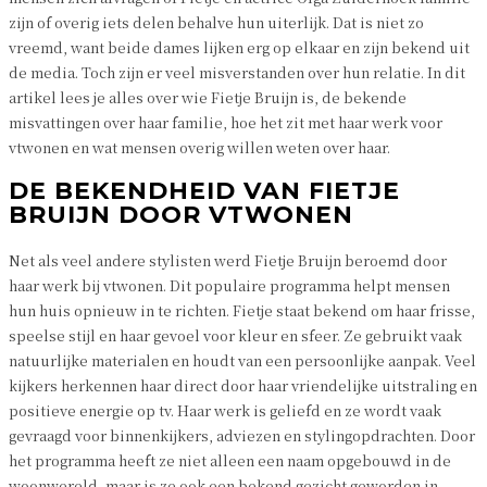
zijn of overig iets delen behalve hun uiterlijk. Dat is niet zo
vreemd, want beide dames lijken erg op elkaar en zijn bekend uit
de media. Toch zijn er veel misverstanden over hun relatie. In dit
artikel lees je alles over wie Fietje Bruijn is, de bekende
misvattingen over haar familie, hoe het zit met haar werk voor
vtwonen en wat mensen overig willen weten over haar.
DE BEKENDHEID VAN FIETJE
BRUIJN DOOR VTWONEN
Net als veel andere stylisten werd Fietje Bruijn beroemd door
haar werk bij vtwonen. Dit populaire programma helpt mensen
hun huis opnieuw in te richten. Fietje staat bekend om haar frisse,
speelse stijl en haar gevoel voor kleur en sfeer. Ze gebruikt vaak
natuurlijke materialen en houdt van een persoonlijke aanpak. Veel
kijkers herkennen haar direct door haar vriendelijke uitstraling en
positieve energie op tv. Haar werk is geliefd en ze wordt vaak
gevraagd voor binnenkijkers, adviezen en stylingopdrachten. Door
het programma heeft ze niet alleen een naam opgebouwd in de
woonwereld, maar is ze ook een bekend gezicht geworden in