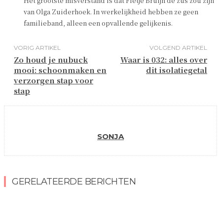
Het grootste misverstand is dat Fietje Bruijn de zus zou zijn
van Olga Zuiderhoek. In werkelijkheid hebben ze geen
familieband, alleen een opvallende gelijkenis.
VORIG ARTIKEL
VOLGEND ARTIKEL
Zo houd je nubuck
Waar is 032: alles over
mooi: schoonmaken en
dit isolatiegetal
verzorgen stap voor
stap
SONJA
GERELATEERDE BERICHTEN