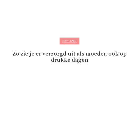
OVERIG
Zo zie je er verzorgd uit als moeder, ook op
drukke dagen