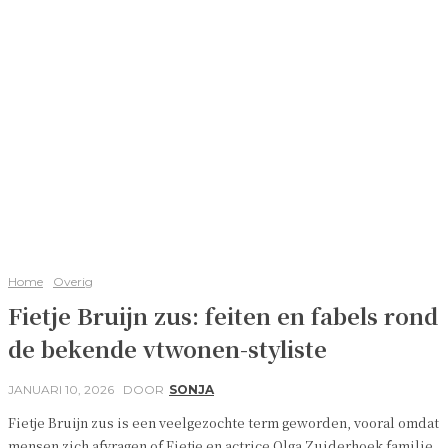
Home
Overig
Fietje Bruijn zus: feiten en fabels rond
de bekende vtwonen-styliste
JANUARI 10, 2026
DOOR
SONJA
Fietje Bruijn zus is een veelgezochte term geworden, vooral omdat
mensen zich afvragen of Fietje en actrice Olga Zuiderhoek familie