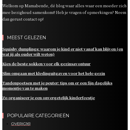
Welkom op Mamabende, dé blog waar alles waar een moeder zich
mee bezighoud samenkomt! Heb je vragen of opmerkingen? Neem
dan gerust contact op!
MEEST GELEZEN
Squishy dumplings: waarom je kind er niet vanaf kan blijven (en
wat jij als ouder wilt weten)
Kies de beste sokken voor elk gezinsavontuur
Slim omgaan met kledinguitgaven voor het hele gezin
Tandenpoetsen met je peuter: tips om er een fijn dagelijks
momentje van te maken
Zo organiseer je een onvergetelijk kinderfeestje
POPULAIRE CATEGORIEËN
OVERIG
161