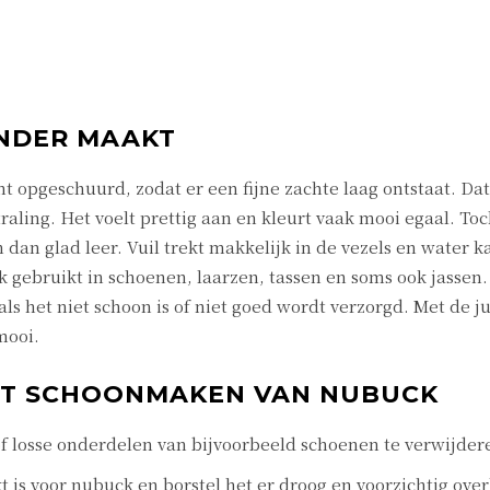
NDER MAAKT
ht opgeschuurd, zodat er een fijne zachte laag ontstaat. Dat
aling. Het voelt prettig aan en kleurt vaak mooi egaal. Toch
n dan glad leer. Vuil trekt makkelijk in de vezels en water 
gebruikt in schoenen, laarzen, tassen en soms ook jassen.
als het niet schoon is of niet goed wordt verzorgd. Met de ju
mooi.
ET SCHOONMAKEN VAN NUBUCK
 of losse onderdelen van bijvoorbeeld schoenen te verwijder
t is voor nubuck en borstel het er droog en voorzichtig ove