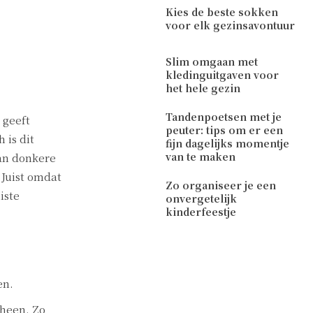
Kies de beste sokken
voor elk gezinsavontuur
Slim omgaan met
kledinguitgaven voor
het hele gezin
Tandenpoetsen met je
 geeft
peuter: tips om er een
 is dit
fijn dagelijks momentje
van te maken
kan donkere
 Juist omdat
Zo organiseer je een
iste
onvergetelijk
kinderfeestje
en.
rheen. Zo