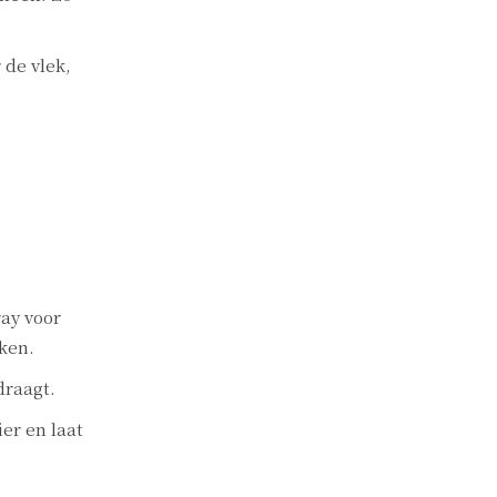
 de vlek,
ray voor
kken.
draagt.
er en laat