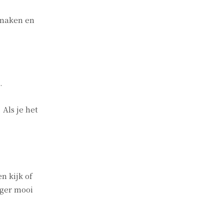
 maken en
.
 Als je het
n kijk of
nger mooi