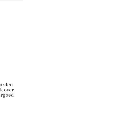
worden
ek over
ergoed