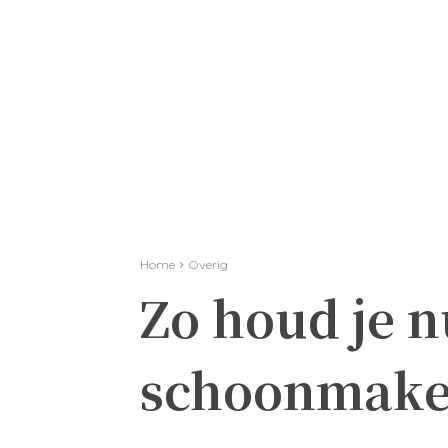
Home
Overig
Zo houd je 
schoonmaken