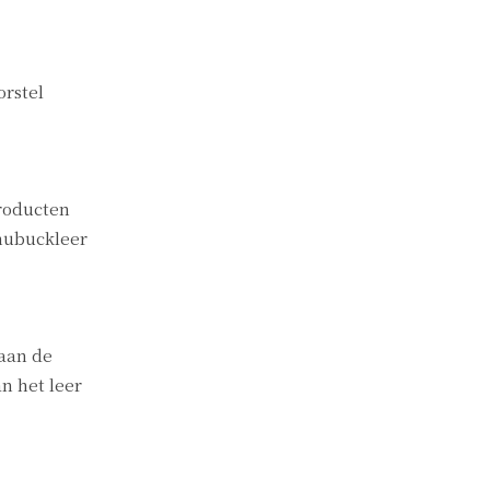
orstel
roducten
 nubuckleer
 aan de
n het leer