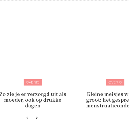
OVERIG
OVERIG
Zo zie je er verzorgd uit als
Kleine meisjes 
moeder, ook op drukke
groot: het gespr
dagen
menstruatieond