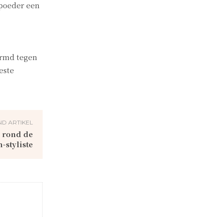
 poeder een
ermd tegen
este
D ARTIKEL
s rond de
styliste