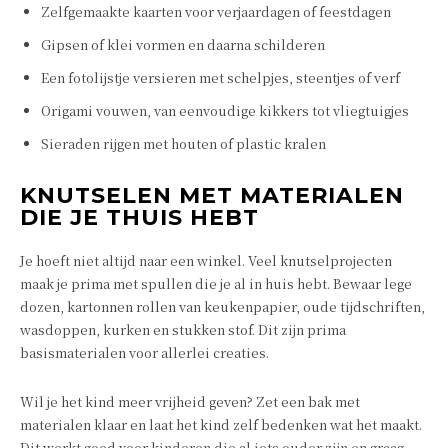
Zelfgemaakte kaarten voor verjaardagen of feestdagen
Gipsen of klei vormen en daarna schilderen
Een fotolijstje versieren met schelpjes, steentjes of verf
Origami vouwen, van eenvoudige kikkers tot vliegtuigjes
Sieraden rijgen met houten of plastic kralen
KNUTSELEN MET MATERIALEN
DIE JE THUIS HEBT
Je hoeft niet altijd naar een winkel. Veel knutselprojecten
maak je prima met spullen die je al in huis hebt. Bewaar lege
dozen, kartonnen rollen van keukenpapier, oude tijdschriften,
wasdoppen, kurken en stukken stof. Dit zijn prima
basismaterialen voor allerlei creaties.
Wil je het kind meer vrijheid geven? Zet een bak met
materialen klaar en laat het kind zelf bedenken wat het maakt.
Dit werkt goed voor kinderen die al iets ouder zijn en graag