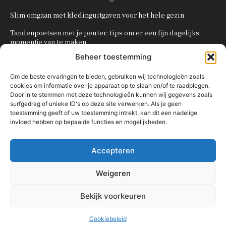
Slim omgaan met kledinguitgaven voor het hele gezin
Tandenpoetsen met je peuter: tips om er een fijn dagelijks
momentje van te maken
Beheer toestemming
Zo organiseer je een onvergetelijk kinderfeestje
Om de beste ervaringen te bieden, gebruiken wij technologieën zoals
cookies om informatie over je apparaat op te slaan en/of te raadplegen.
POPULAIRE CATEGORIEËN
Door in te stemmen met deze technologieën kunnen wij gegevens zoals
surfgedrag of unieke ID's op deze site verwerken. Als je geen
OVERIG
161
toestemming geeft of uw toestemming intrekt, kan dit een nadelige
invloed hebben op bepaalde functies en mogelijkheden.
KNUTSELEN MET KINDEREN
137
TRAKTATIES
80
Accepteren
WONEN
58
KOKEN MET KINDEREN
56
Weigeren
KINDEREN
54
Bekijk voorkeuren
Cookiebeleid