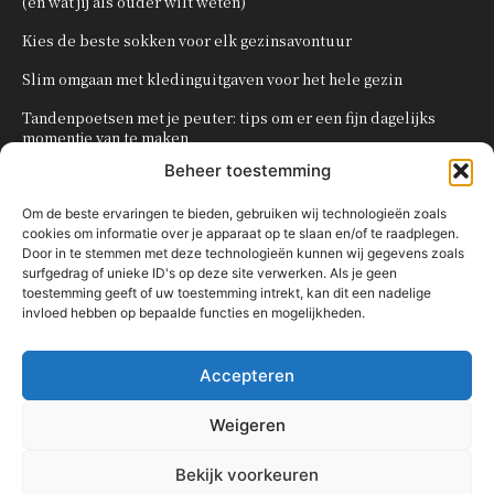
(en wat jij als ouder wilt weten)
Kies de beste sokken voor elk gezinsavontuur
Slim omgaan met kledinguitgaven voor het hele gezin
Tandenpoetsen met je peuter: tips om er een fijn dagelijks
momentje van te maken
Beheer toestemming
Zo organiseer je een onvergetelijk kinderfeestje
Om de beste ervaringen te bieden, gebruiken wij technologieën zoals
cookies om informatie over je apparaat op te slaan en/of te raadplegen.
POPULAIRE CATEGORIEËN
Door in te stemmen met deze technologieën kunnen wij gegevens zoals
surfgedrag of unieke ID's op deze site verwerken. Als je geen
OVERIG
161
toestemming geeft of uw toestemming intrekt, kan dit een nadelige
invloed hebben op bepaalde functies en mogelijkheden.
KNUTSELEN MET KINDEREN
137
TRAKTATIES
80
Accepteren
WONEN
58
KOKEN MET KINDEREN
56
Weigeren
KINDEREN
54
Bekijk voorkeuren