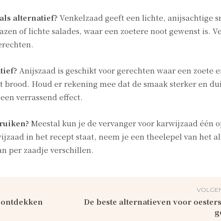
ls alternatief?
Venkelzaad geeft een lichte, anijsachtige s
azen of lichte salades, waar een zoetere noot gewenst is. V
gerechten.
tief?
Anijszaad is geschikt voor gerechten waar een zoete en
et brood. Houd er rekening mee dat de smaak sterker en dui
 een verrassend effect.
ruiken?
Meestal kun je de vervanger voor karwijzaad één 
jzaad in het recept staat, neem je een theelepel van het al
an per zaadje verschillen.
VOLGEN
: ontdekken
De beste alternatieven voor oesters
g