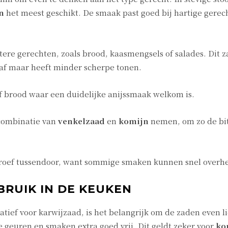
n
het meest geschikt. De smaak past goed bij hartige gerec
ere gerechten, zoals brood, kaasmengsels of salades. Dit z
ur af maar heeft minder scherpe tonen.
f brood waar een duidelijke anijssmaak welkom is.
 combinatie van
venkelzaad
en
komijn
nemen, om zo de bi
proef tussendoor, want sommige smaken kunnen snel overh
BRUIK IN DE KEUKEN
atief voor karwijzaad, is het belangrijk om de zaden even li
e geuren en smaken extra goed vrij. Dit geldt zeker voor
ko