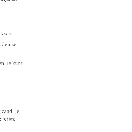
ekken.
ouden ze
n. Je kunt
jzaad. Je
is iets