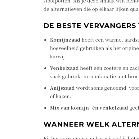
stoofpotten. Als je deze smaak wilt beho
de alternatieven die op elkaar lijken qu
DE BESTE VERVANGERS 
Komijnzaad
heeft een warme, aardse 
hoeveelheid gebruiken als het origine
karwij.
Venkelzaad
heeft een zoetere en zach
vaak gebruikt in combinatie met broo
Anijszaad
wordt soms genoemd, vooral
of kazen.
Mix van komijn- én venkelzaad
geef
WANNEER WELK ALTERN
Bij het vervangen van karwijzaad is het 