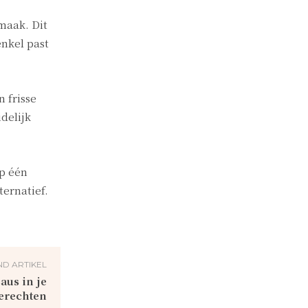
maak. Dit
enkel past
 frisse
delijk
op één
ternatief.
D ARTIKEL
aus in je
erechten