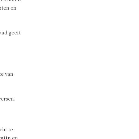
hten en
aad geeft
te van
eersen.
cht te
mijn
en