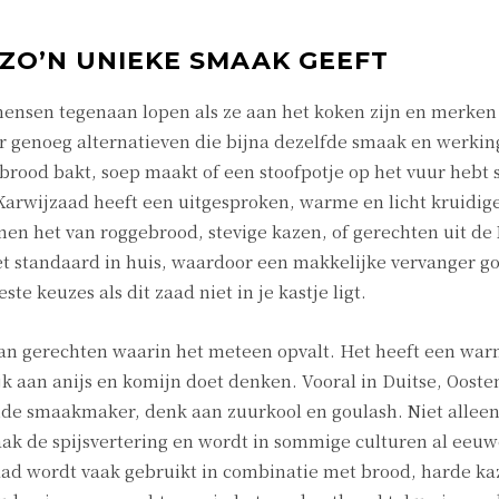
O’N UNIEKE SMAAK GEEFT
mensen tegenaan lopen als ze aan het koken zijn en merken 
 er genoeg alternatieven die bijna dezelfde smaak en werking
rood bakt, soep maakt of een stoofpotje op het vuur hebt s
 Karwijzaad heeft een uitgesproken, warme en licht kruidig
en het van roggebrood, stevige kazen, of gerechten uit de
t standaard in huis, waardoor een makkelijke vervanger g
ste keuzes als dit zaad niet in je kastje ligt.
 van gerechten waarin het meteen opvalt. Het heeft een war
jk aan anijs en komijn doet denken. Vooral in Duitse, Ooste
nde smaakmaker, denk aan zuurkool en goulash. Niet allee
vaak de spijsvertering en wordt in sommige culturen al eeu
aad wordt vaak gebruikt in combinatie met brood, harde ka