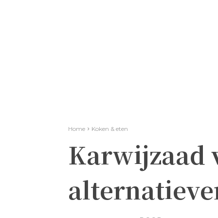
Home
Koken & eten
Karwijzaad 
alternatieve