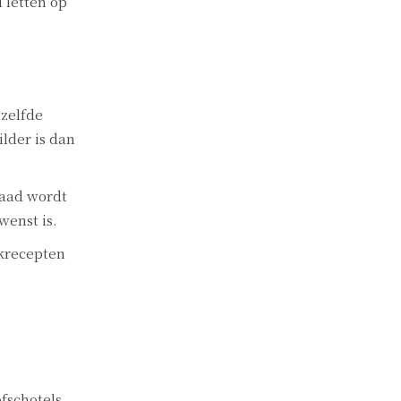
 letten op
ezelfde
ilder is dan
zaad wordt
wenst is.
akrecepten
fschotels,