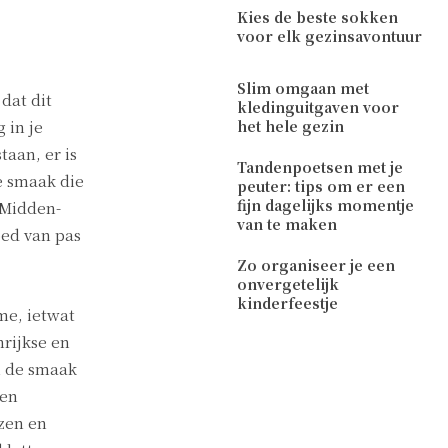
Kies de beste sokken
voor elk gezinsavontuur
Slim omgaan met
dat dit
kledinguitgaven voor
 in je
het hele gezin
taan, er is
Tandenpoetsen met je
e smaak die
peuter: tips om er een
fijn dagelijks momentje
 Midden-
van te maken
oed van pas
Zo organiseer je een
onvergetelijk
kinderfeestje
me, ietwat
nrijkse en
n de smaak
wen
zen en