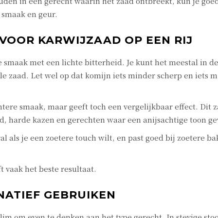
uden in een gerecht waarin het zaad ontbreekt, kun je goed
a smaak en geur.
VOOR KARWIJZAAD OP EEN RIJ
smaak met een lichte bitterheid. Je kunt het meestal in d
le zaad. Let wel op dat komijn iets minder scherp en iets m
tere smaak, maar geeft toch een vergelijkbaar effect. Dit 
d, harde kazen en gerechten waar een anijsachtige toon ge
 als je een zoetere touch wilt, en past goed bij zoetere b
t vaak het beste resultaat.
ATIEF GEBRUIKEN
slim om even te denken aan het type gerecht. In stevige stoo