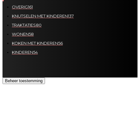
OVERIG
161
KNUTSELEN MET KINDEREN
137
TRAKTATIES
80
WONEN
58
KOKEN MET KINDEREN
56
KINDEREN
54
Beheer toestemming