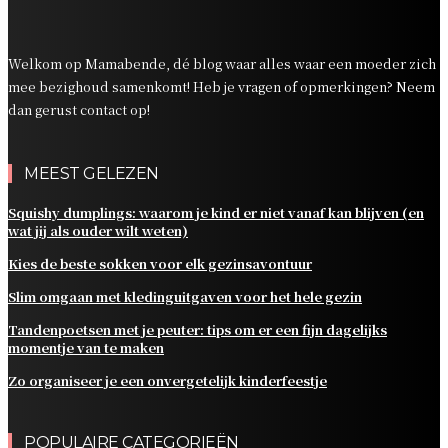
dagelijks momentje van te maken
Zo organiseer je een onvergetelijk kinderfeestje
Welkom op Mamabende, dé blog waar alles waar een moeder zich
mee bezighoud samenkomt! Heb je vragen of opmerkingen? Neem
dan gerust contact op!
MEEST GELEZEN
Squishy dumplings: waarom je kind er niet vanaf kan blijven (en
wat jij als ouder wilt weten)
Kies de beste sokken voor elk gezinsavontuur
Slim omgaan met kledinguitgaven voor het hele gezin
Tandenpoetsen met je peuter: tips om er een fijn dagelijks
momentje van te maken
Zo organiseer je een onvergetelijk kinderfeestje
POPULAIRE CATEGORIEËN