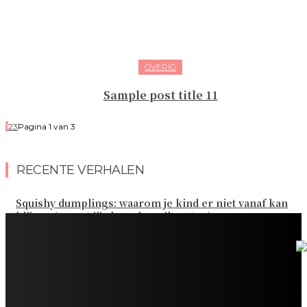
OVERIG
Sample post title 11
1
2
3
Pagina 1 van 3
RECENTE VERHALEN
Squishy dumplings: waarom je kind er niet vanaf kan
blijven (en wat jij als ouder wilt weten)
Kies de beste sokken voor elk gezinsavontuur
Slim omgaan met kledinguitgaven voor het hele gezin
Tandenpoetsen met je peuter: tips om er een fijn