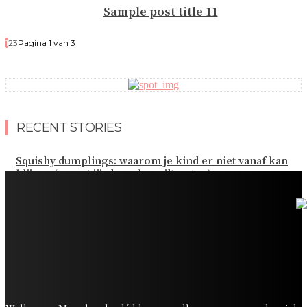
Sample post title 11
1
2
3
Pagina 1 van 3
RECENT STORIES
Squishy dumplings: waarom je kind er niet vanaf kan
blijven (en wat jij als ouder wilt weten)
Kies de beste sokken voor elk gezinsavontuur
Slim omgaan met kledinguitgaven voor het hele gezin
Tandenpoetsen met je peuter: tips om er een fijn
dagelijks momentje van te maken
Zo organiseer je een onvergetelijk kinderfeestje