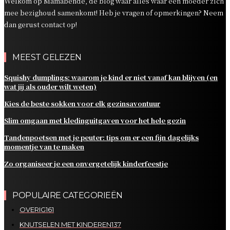
Welkom op Mamabende, dé blog waar alles waar een moeder zich
mee bezighoud samenkomt! Heb je vragen of opmerkingen? Neem
dan gerust contact op!
MEEST GELEZEN
Squishy dumplings: waarom je kind er niet vanaf kan blijven (en
wat jij als ouder wilt weten)
Kies de beste sokken voor elk gezinsavontuur
Slim omgaan met kledinguitgaven voor het hele gezin
Tandenpoetsen met je peuter: tips om er een fijn dagelijks
momentje van te maken
Zo organiseer je een onvergetelijk kinderfeestje
POPULAIRE CATEGORIEËN
OVERIG
161
KNUTSELEN MET KINDEREN
137