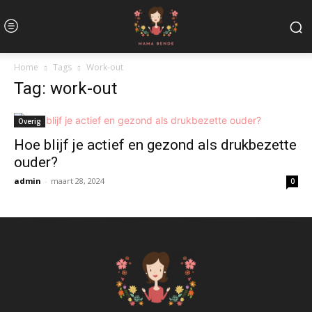
Home
Tags
Work-out
Tag: work-out
Overig
Hoe blijf je actief en gezond als drukbezette
ouder?
admin
-
maart 28, 2024
0