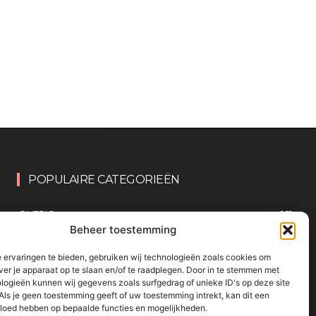
POPULAIRE CATEGORIEËN
OVERIG
161
Beheer toestemming
KNUTSELEN MET KINDEREN
137
TRAKTATIES
80
 ervaringen te bieden, gebruiken wij technologieën zoals cookies om
ver je apparaat op te slaan en/of te raadplegen. Door in te stemmen met
WONEN
58
logieën kunnen wij gegevens zoals surfgedrag of unieke ID's op deze site
Als je geen toestemming geeft of uw toestemming intrekt, kan dit een
KOKEN MET KINDEREN
56
vloed hebben op bepaalde functies en mogelijkheden.