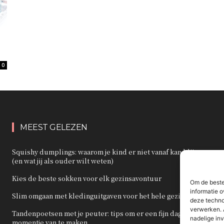
0
MEEST GELEZEN
Squishy dumplings: waarom je kind er niet vanaf kan blijven
(en wat jij als ouder wilt weten)
Kies de beste sokken voor elk gezinsavontuur
Om de beste
informatie o
Slim omgaan met kledinguitgaven voor het hele gezin
deze techno
verwerken. 
Tandenpoetsen met je peuter: tips om er een fijn dagelijks
nadelige in
momentje van te maken