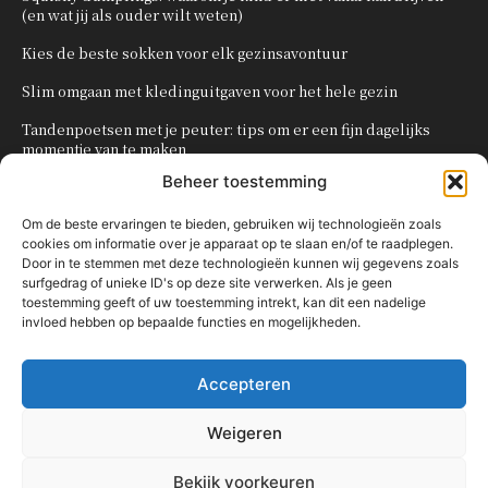
(en wat jij als ouder wilt weten)
Kies de beste sokken voor elk gezinsavontuur
Slim omgaan met kledinguitgaven voor het hele gezin
Tandenpoetsen met je peuter: tips om er een fijn dagelijks
momentje van te maken
Beheer toestemming
Zo organiseer je een onvergetelijk kinderfeestje
Om de beste ervaringen te bieden, gebruiken wij technologieën zoals
cookies om informatie over je apparaat op te slaan en/of te raadplegen.
POPULAIRE CATEGORIEËN
Door in te stemmen met deze technologieën kunnen wij gegevens zoals
surfgedrag of unieke ID's op deze site verwerken. Als je geen
OVERIG
161
toestemming geeft of uw toestemming intrekt, kan dit een nadelige
invloed hebben op bepaalde functies en mogelijkheden.
KNUTSELEN MET KINDEREN
137
TRAKTATIES
80
Accepteren
WONEN
58
KOKEN MET KINDEREN
56
Weigeren
KINDEREN
54
Bekijk voorkeuren