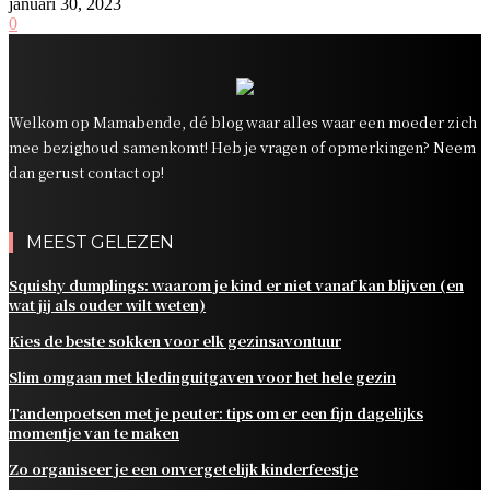
januari 30, 2023
0
Welkom op Mamabende, dé blog waar alles waar een moeder zich
mee bezighoud samenkomt! Heb je vragen of opmerkingen? Neem
dan gerust contact op!
MEEST GELEZEN
Squishy dumplings: waarom je kind er niet vanaf kan blijven (en
wat jij als ouder wilt weten)
Kies de beste sokken voor elk gezinsavontuur
Slim omgaan met kledinguitgaven voor het hele gezin
Tandenpoetsen met je peuter: tips om er een fijn dagelijks
momentje van te maken
Zo organiseer je een onvergetelijk kinderfeestje