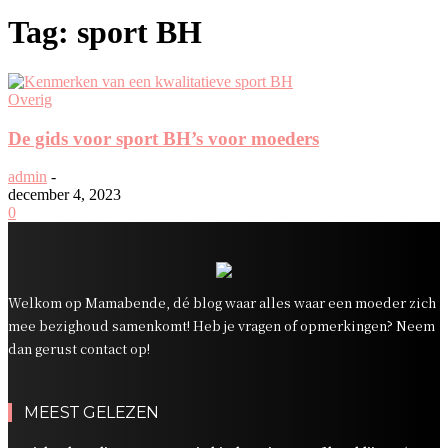
Tag: sport BH
Overig
De gids voor sport BH’s voor moeders
admin
-
december 4, 2023
0
Welkom op Mamabende, dé blog waar alles waar een moeder zich
mee bezighoud samenkomt! Heb je vragen of opmerkingen? Neem
dan gerust contact op!
MEEST GELEZEN