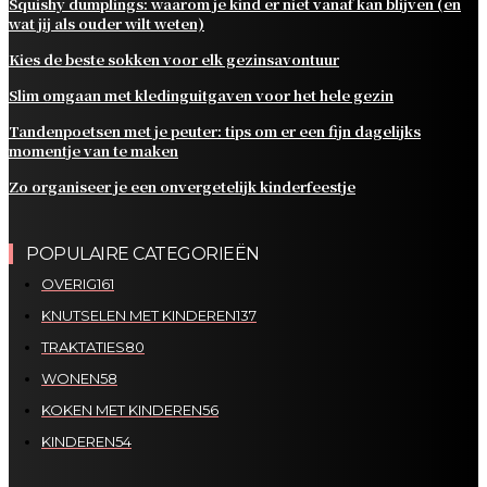
Squishy dumplings: waarom je kind er niet vanaf kan blijven (en
wat jij als ouder wilt weten)
Kies de beste sokken voor elk gezinsavontuur
Slim omgaan met kledinguitgaven voor het hele gezin
Tandenpoetsen met je peuter: tips om er een fijn dagelijks
momentje van te maken
Zo organiseer je een onvergetelijk kinderfeestje
POPULAIRE CATEGORIEËN
OVERIG
161
KNUTSELEN MET KINDEREN
137
TRAKTATIES
80
WONEN
58
KOKEN MET KINDEREN
56
KINDEREN
54