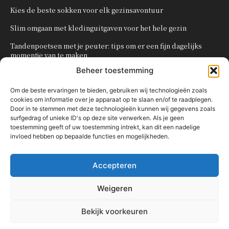
Kies de beste sokken voor elk gezinsavontuur
Slim omgaan met kledinguitgaven voor het hele gezin
Tandenpoetsen met je peuter: tips om er een fijn dagelijks
momentje van te maken
Beheer toestemming
Zo organiseer je een onvergetelijk kinderfeestje
Om de beste ervaringen te bieden, gebruiken wij technologieën zoals
cookies om informatie over je apparaat op te slaan en/of te raadplegen.
POPULAIRE CATEGORIEËN
Door in te stemmen met deze technologieën kunnen wij gegevens zoals
surfgedrag of unieke ID's op deze site verwerken. Als je geen
OVERIG
161
toestemming geeft of uw toestemming intrekt, kan dit een nadelige
invloed hebben op bepaalde functies en mogelijkheden.
KNUTSELEN MET KINDEREN
137
TRAKTATIES
80
Accepteren
WONEN
58
KOKEN MET KINDEREN
56
Weigeren
KINDEREN
54
Bekijk voorkeuren