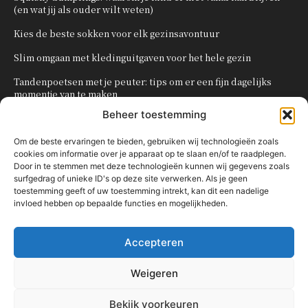
(en wat jij als ouder wilt weten)
Kies de beste sokken voor elk gezinsavontuur
Slim omgaan met kledinguitgaven voor het hele gezin
Tandenpoetsen met je peuter: tips om er een fijn dagelijks
momentje van te maken
Beheer toestemming
Zo organiseer je een onvergetelijk kinderfeestje
Om de beste ervaringen te bieden, gebruiken wij technologieën zoals
cookies om informatie over je apparaat op te slaan en/of te raadplegen.
POPULAIRE CATEGORIEËN
Door in te stemmen met deze technologieën kunnen wij gegevens zoals
surfgedrag of unieke ID's op deze site verwerken. Als je geen
OVERIG
161
toestemming geeft of uw toestemming intrekt, kan dit een nadelige
invloed hebben op bepaalde functies en mogelijkheden.
KNUTSELEN MET KINDEREN
137
TRAKTATIES
80
Accepteren
WONEN
58
KOKEN MET KINDEREN
56
Weigeren
KINDEREN
54
Bekijk voorkeuren