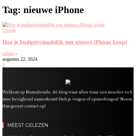
Tag: nieuwe iPhone
Overig
Hoe je budgetvriendelijk een nieuwe iPhone koopt
admin
-
augustus 22, 2024
0
Welkom op Mamabende, dé blog waar alles waar een moeder zich
mee bezighoud samenkomt! Heb je vragen of opmerkingen? Neem
dan gerust contact op!
MEEST GELEZEN