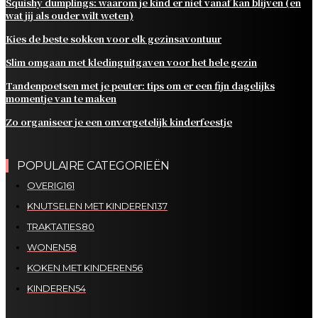
Squishy dumplings: waarom je kind er niet vanaf kan blijven (en
wat jij als ouder wilt weten)
Kies de beste sokken voor elk gezinsavontuur
Slim omgaan met kledinguitgaven voor het hele gezin
Tandenpoetsen met je peuter: tips om er een fijn dagelijks
momentje van te maken
Zo organiseer je een onvergetelijk kinderfeestje
POPULAIRE CATEGORIEËN
OVERIG
161
KNUTSELEN MET KINDEREN
137
TRAKTATIES
80
WONEN
58
KOKEN MET KINDEREN
56
KINDEREN
54