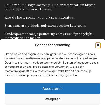
Squishy dumplings: waarom je kind er niet vanaf kan blijven
(en wat jij als ouder wilt weten)
Kies de beste sokken voor elk gezinsavontuur
Slim omgaan met kledinguitgaven voor het hele gezin
Tandenpoetsen met je peuter: tips om er een fijn dagelijks
momentje van te maken
Beheer toestemming
Zo organiseer je een onvergetelijk kinderfeestje
Om de beste ervaringen te bieden, gebruiken wij technologieën zoals
cookies om informatie over je apparaat op te slaan en/of te raadplegen.
POPULAIRE CATEGORIEËN
Door in te stemmen met deze technologieën kunnen wij gegevens zoals
surfgedrag of unieke ID's op deze site verwerken. Als je geen
OVERIG
161
toestemming geeft of uw toestemming intrekt, kan dit een nadelige
invloed hebben op bepaalde functies en mogelijkheden.
KNUTSELEN MET KINDEREN
137
TRAKTATIES
80
Accepteren
WONEN
58
KOKEN MET KINDEREN
56
Weigeren
KINDEREN
54