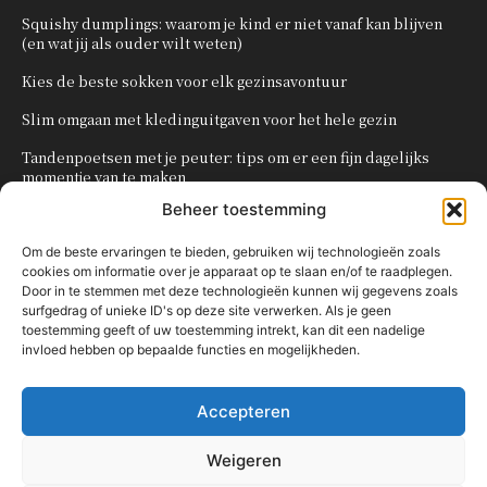
Squishy dumplings: waarom je kind er niet vanaf kan blijven
(en wat jij als ouder wilt weten)
Kies de beste sokken voor elk gezinsavontuur
Slim omgaan met kledinguitgaven voor het hele gezin
Tandenpoetsen met je peuter: tips om er een fijn dagelijks
momentje van te maken
Beheer toestemming
Zo organiseer je een onvergetelijk kinderfeestje
Om de beste ervaringen te bieden, gebruiken wij technologieën zoals
cookies om informatie over je apparaat op te slaan en/of te raadplegen.
POPULAIRE CATEGORIEËN
Door in te stemmen met deze technologieën kunnen wij gegevens zoals
surfgedrag of unieke ID's op deze site verwerken. Als je geen
OVERIG
161
toestemming geeft of uw toestemming intrekt, kan dit een nadelige
invloed hebben op bepaalde functies en mogelijkheden.
KNUTSELEN MET KINDEREN
137
TRAKTATIES
80
Accepteren
WONEN
58
KOKEN MET KINDEREN
56
Weigeren
KINDEREN
54