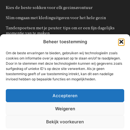
Kies de beste sokken voor elk gezinsavontuur
Slim omgaan met kledinguitgaven voor het hele gezin
Tandenpoetsen met je peuter: tips om er een fijn dagelijks
momentje van te maken
Beheer toestemming
Zo organiseer je een onvergetelijk kinderfeestje
Om de beste ervaringen te bieden, gebruiken wij technologieën zoals
cookies om informatie over je apparaat op te slaan en/of te raadplegen.
POPULAIRE CATEGORIEËN
Door in te stemmen met deze technologieën kunnen wij gegevens zoals
surfgedrag of unieke ID's op deze site verwerken. Als je geen
OVERIG
161
toestemming geeft of uw toestemming intrekt, kan dit een nadelige
invloed hebben op bepaalde functies en mogelijkheden.
KNUTSELEN MET KINDEREN
137
TRAKTATIES
80
Accepteren
WONEN
58
KOKEN MET KINDEREN
56
Weigeren
KINDEREN
54
Bekijk voorkeuren