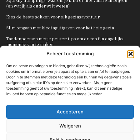
Squishy dumplings: waarom je kind er niet vanaf kan blijven
(en wat jij als ouder wilt weten)
Kies de beste sokken voor elk gezinsavontuur
Slim omgaan met kledinguitgaven voor het hele gezin
Tandenpoetsen met je peuter: tips om er een fijn dagelijks
momentje van te maken
Beheer toestemming
Zo organiseer je een onvergetelijk kinderfeestje
Om de beste ervaringen te bieden, gebruiken wij technologieën zoals
cookies om informatie over je apparaat op te slaan en/of te raadplegen.
POPULAIRE CATEGORIEËN
Door in te stemmen met deze technologieën kunnen wij gegevens zoals
surfgedrag of unieke ID's op deze site verwerken. Als je geen
OVERIG
161
toestemming geeft of uw toestemming intrekt, kan dit een nadelige
invloed hebben op bepaalde functies en mogelijkheden.
KNUTSELEN MET KINDEREN
137
TRAKTATIES
80
Accepteren
WONEN
58
KOKEN MET KINDEREN
56
Weigeren
KINDEREN
54
Bekijk voorkeuren