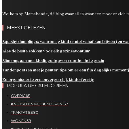
Welkom op Mamabende, dé blog waar alles waar een moeder zich m
MEEST GELEZEN
Squishy dumplings: waarom je kind er niet vanaf kan blijven (en wat 
Kies de beste sokken voor elk gezinsavontuur
Slim omgaan met kledinguitgaven voor het hele gezin
Tandenpoetsen met je peuter: tips om er een fijn dagelijks moment
Zo organiseer je een onvergetelijk kinderfeestje
POPULAIRE CATEGORIEËN
OVERIG
161
KNUTSELEN MET KINDEREN
137
TRAKTATIES
80
WONEN
58