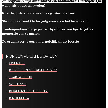
Squishy dumplings: waarom je kind er niet vanaf kan blijven (en
wat jij als ouder wilt weten)
Kies de beste sokken voor elk gezinsavontuur
Slim omgaan met kledinguitgaven voor het hele gezin
Tandenpoetsen met je peuter: tips om er een fijn dagelijks
momentje van te maken
Zo organiseer je een onvergetelijk kinderfeestje
POPULAIRE CATEGORIEËN
OVERIG
161
KNUTSELEN MET KINDEREN
137
TRAKTATIES
80
WONEN
58
KOKEN MET KINDEREN
56
KINDEREN
54