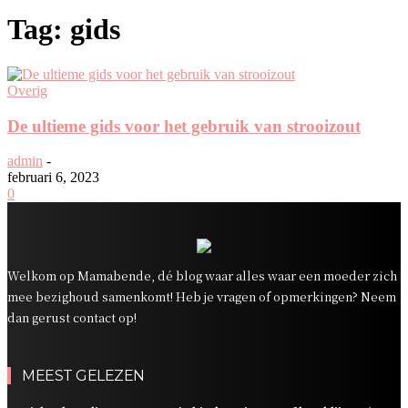
Tag: gids
Overig
De ultieme gids voor het gebruik van strooizout
admin
-
februari 6, 2023
0
Welkom op Mamabende, dé blog waar alles waar een moeder zich
mee bezighoud samenkomt! Heb je vragen of opmerkingen? Neem
dan gerust contact op!
MEEST GELEZEN