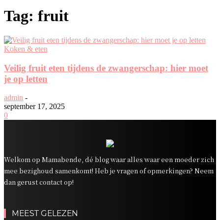
Tag: fruit
Koken & eten
Veilig fruit eten tijdens de zwangerschap: hier moet
je op letten
admin
-
september 17, 2025
0
Welkom op Mamabende, dé blog waar alles waar een moeder zich
mee bezighoud samenkomt! Heb je vragen of opmerkingen? Neem
dan gerust contact op!
MEEST GELEZEN