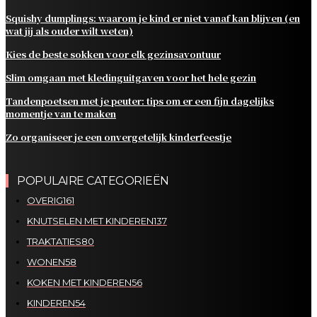
Squishy dumplings: waarom je kind er niet vanaf kan blijven (en
wat jij als ouder wilt weten)
Kies de beste sokken voor elk gezinsavontuur
Slim omgaan met kledinguitgaven voor het hele gezin
Tandenpoetsen met je peuter: tips om er een fijn dagelijks
momentje van te maken
Zo organiseer je een onvergetelijk kinderfeestje
POPULAIRE CATEGORIEËN
OVERIG
161
KNUTSELEN MET KINDEREN
137
TRAKTATIES
80
WONEN
58
KOKEN MET KINDEREN
56
KINDEREN
54