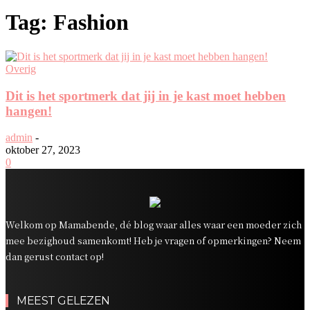
Tag: Fashion
Overig
Dit is het sportmerk dat jij in je kast moet hebben
hangen!
admin
-
oktober 27, 2023
0
Welkom op Mamabende, dé blog waar alles waar een moeder zich
mee bezighoud samenkomt! Heb je vragen of opmerkingen? Neem
dan gerust contact op!
MEEST GELEZEN