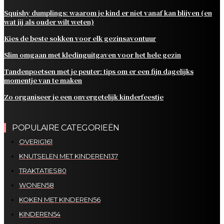
Squishy dumplings: waarom je kind er niet vanaf kan blijven (en
wat jij als ouder wilt weten)
Kies de beste sokken voor elk gezinsavontuur
Slim omgaan met kledinguitgaven voor het hele gezin
Tandenpoetsen met je peuter: tips om er een fijn dagelijks
momentje van te maken
Zo organiseer je een onvergetelijk kinderfeestje
POPULAIRE CATEGORIEËN
OVERIG
161
KNUTSELEN MET KINDEREN
137
TRAKTATIES
80
WONEN
58
KOKEN MET KINDEREN
56
KINDEREN
54