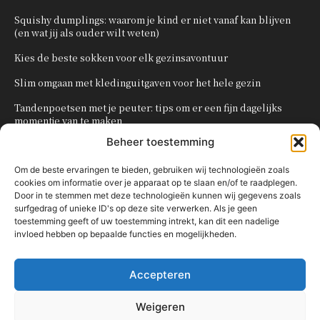
Squishy dumplings: waarom je kind er niet vanaf kan blijven
(en wat jij als ouder wilt weten)
Kies de beste sokken voor elk gezinsavontuur
Slim omgaan met kledinguitgaven voor het hele gezin
Tandenpoetsen met je peuter: tips om er een fijn dagelijks
momentje van te maken
Beheer toestemming
Zo organiseer je een onvergetelijk kinderfeestje
Om de beste ervaringen te bieden, gebruiken wij technologieën zoals
cookies om informatie over je apparaat op te slaan en/of te raadplegen.
POPULAIRE CATEGORIEËN
Door in te stemmen met deze technologieën kunnen wij gegevens zoals
surfgedrag of unieke ID's op deze site verwerken. Als je geen
OVERIG
161
toestemming geeft of uw toestemming intrekt, kan dit een nadelige
invloed hebben op bepaalde functies en mogelijkheden.
KNUTSELEN MET KINDEREN
137
TRAKTATIES
80
Accepteren
WONEN
58
KOKEN MET KINDEREN
56
Weigeren