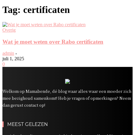
Tag: certificaten
Overig
Wat je moet weten over Rabo certificaten
admin
-
juli 1, 2025
0
Welkom op Mamabende, dé blog waar alles waar een moeder zich
mee bezighoud samenkomt! Heb je vragen of opmerkingen? Neem
dan gerust contact op!
MEEST GELEZEN