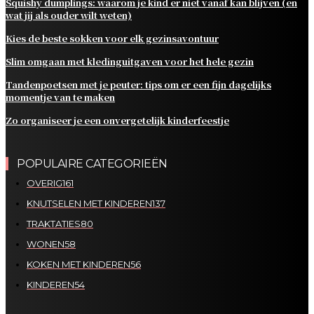
Squishy dumplings: waarom je kind er niet vanaf kan blijven (en
wat jij als ouder wilt weten)
Kies de beste sokken voor elk gezinsavontuur
Slim omgaan met kledinguitgaven voor het hele gezin
Tandenpoetsen met je peuter: tips om er een fijn dagelijks
momentje van te maken
Zo organiseer je een onvergetelijk kinderfeestje
POPULAIRE CATEGORIEËN
OVERIG
161
KNUTSELEN MET KINDEREN
137
TRAKTATIES
80
WONEN
58
KOKEN MET KINDEREN
56
KINDEREN
54