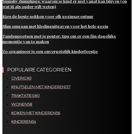
Squishy dumplings: waarom je kind er niet vanaf kan blijven (en
wat jij als ouder wilt weten)
Kies de beste sokken voor elk gezinsavontuur
Slim omgaan met kledinguitgaven voor het hele gezin
Tandenpoetsen met je peuter: tips om er een fijn dagelijks
momentje van te maken
Zo organiseer je een onvergetelijk kinderfeestje
POPULAIRE CATEGORIEËN
OVERIG
161
KNUTSELEN MET KINDEREN
137
TRAKTATIES
80
WONEN
58
KOKEN MET KINDEREN
56
KINDEREN
54