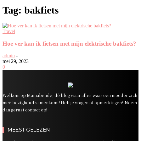
Tag: bakfiets
Travel
Hoe ver kan ik fietsen met mijn elektrische bakfiets?
admin
-
mei 29, 2023
0
Welkom op Mamabende, dé blog waar alles waar een moeder zich
mee bezighoud samenkomt! Heb je vragen of opmerkingen? Neem
dan gerust contact op!
MEEST GELEZEN