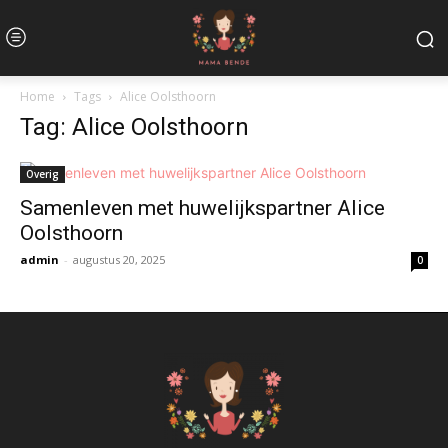
Home
Tags
Alice Oolsthoorn
Tag: Alice Oolsthoorn
Overig
Samenleven met huwelijkspartner Alice
Oolsthoorn
admin
-
augustus 20, 2025
0