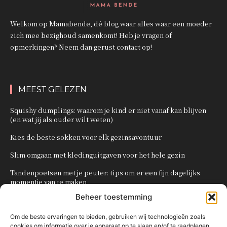
Welkom op Mamabende, dé blog waar alles waar een moeder
zich mee bezighoud samenkomt! Heb je vragen of
opmerkingen? Neem dan gerust contact op!
MEEST GELEZEN
Squishy dumplings: waarom je kind er niet vanaf kan blijven
(en wat jij als ouder wilt weten)
Kies de beste sokken voor elk gezinsavontuur
Slim omgaan met kledinguitgaven voor het hele gezin
Tandenpoetsen met je peuter: tips om er een fijn dagelijks
momentje van te maken
Beheer toestemming
Zo organiseer je een onvergetelijk kinderfeestje
Om de beste ervaringen te bieden, gebruiken wij technologieën zoals
cookies om informatie over je apparaat op te slaan en/of te raadplegen.