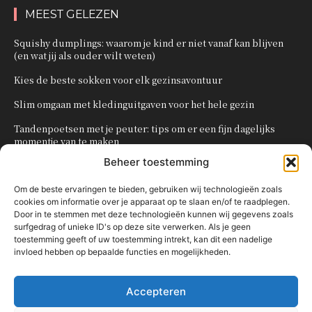
MEEST GELEZEN
Squishy dumplings: waarom je kind er niet vanaf kan blijven
(en wat jij als ouder wilt weten)
Kies de beste sokken voor elk gezinsavontuur
Slim omgaan met kledinguitgaven voor het hele gezin
Tandenpoetsen met je peuter: tips om er een fijn dagelijks
momentje van te maken
Beheer toestemming
Zo organiseer je een onvergetelijk kinderfeestje
Om de beste ervaringen te bieden, gebruiken wij technologieën zoals
cookies om informatie over je apparaat op te slaan en/of te raadplegen.
POPULAIRE CATEGORIEËN
Door in te stemmen met deze technologieën kunnen wij gegevens zoals
surfgedrag of unieke ID's op deze site verwerken. Als je geen
OVERIG
161
toestemming geeft of uw toestemming intrekt, kan dit een nadelige
invloed hebben op bepaalde functies en mogelijkheden.
KNUTSELEN MET KINDEREN
137
TRAKTATIES
80
Accepteren
WONEN
58