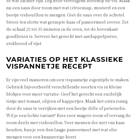
ze wat zachter zijn. Leg deze vervolgens bovenop de vis. Maak
nu een saus door room met wat citroensap, mosterd en een
beetje visbouillon te mengen. Giet de saus over de schotel.
Strooi ten slotte wat geraspte kaas of paneermeel erover. Zet
de schaal 25 tot 35 minuten in de oven, tot de bovenkant
goudbruin is. Serveer het gerecht met aardappelpuree,
stokbrood of rijst.
VARIATIES OP HET KLASSIEKE
VISPANNETJE RECEPT
Er zijn veel manieren om een vispannetje eigentijds te maken.
Gebruik bijvoorbeeld verschillende soorten vis in kleine
blokjes voor meer variatie. Geef het gerecht een zuidelijk
tintje met tomaat, olijven of kappertjes. Maak het extra romig
door de saus te verrijken met een beetje dille of peterselie.
Wil je een lichte variant? Kies voor magere room of vervang de
room deels met visbouillon. Voor mensen die niet van kaas
houden, kun je een dun laagje paneermeel met wat olie
mengen voor een knapperige korst.