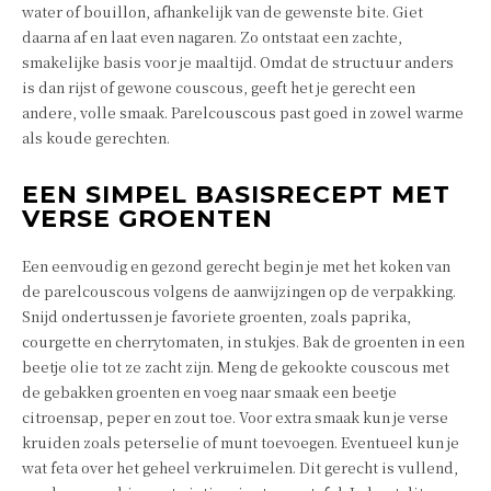
water of bouillon, afhankelijk van de gewenste bite. Giet
daarna af en laat even nagaren. Zo ontstaat een zachte,
smakelijke basis voor je maaltijd. Omdat de structuur anders
is dan rijst of gewone couscous, geeft het je gerecht een
andere, volle smaak. Parelcouscous past goed in zowel warme
als koude gerechten.
EEN SIMPEL BASISRECEPT MET
VERSE GROENTEN
Een eenvoudig en gezond gerecht begin je met het koken van
de parelcouscous volgens de aanwijzingen op de verpakking.
Snijd ondertussen je favoriete groenten, zoals paprika,
courgette en cherrytomaten, in stukjes. Bak de groenten in een
beetje olie tot ze zacht zijn. Meng de gekookte couscous met
de gebakken groenten en voeg naar smaak een beetje
citroensap, peper en zout toe. Voor extra smaak kun je verse
kruiden zoals peterselie of munt toevoegen. Eventueel kun je
wat feta over het geheel verkruimelen. Dit gerecht is vullend,