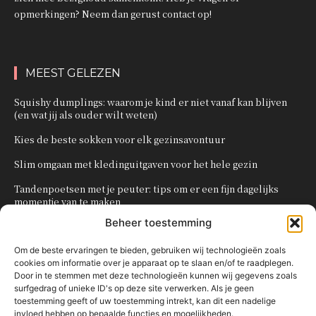
opmerkingen? Neem dan gerust contact op!
MEEST GELEZEN
Squishy dumplings: waarom je kind er niet vanaf kan blijven
(en wat jij als ouder wilt weten)
Kies de beste sokken voor elk gezinsavontuur
Slim omgaan met kledinguitgaven voor het hele gezin
Tandenpoetsen met je peuter: tips om er een fijn dagelijks
momentje van te maken
Beheer toestemming
Zo organiseer je een onvergetelijk kinderfeestje
Om de beste ervaringen te bieden, gebruiken wij technologieën zoals
cookies om informatie over je apparaat op te slaan en/of te raadplegen.
POPULAIRE CATEGORIEËN
Door in te stemmen met deze technologieën kunnen wij gegevens zoals
surfgedrag of unieke ID's op deze site verwerken. Als je geen
OVERIG
161
toestemming geeft of uw toestemming intrekt, kan dit een nadelige
invloed hebben op bepaalde functies en mogelijkheden.