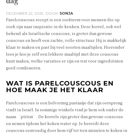
dag
DECEMBER 22, 2025
DOOR
SONJA
Parelcouscous recept is een zoekterm voor mensen die op
zoek zijn naar inspiratie in de keuken. Deze korrel, ook wel
bekend als Israëlische couscous, is groter dan gewone
couscous en heeft een zachte, volle structuur. Hij is makkelijk
klaar te maken en past bij veel soorten maaltijden. Hieronder
lees je hoe je zelf een lekkere maaltijd met deze couscous
kunt maken, welke variaties er zijn en wat voor ingrediënten
goed combineren.
WAT IS PARELCOUSCOUS EN
HOE MAAK JE HET KLAAR
Parelcouscous is een bolvormig pastaatje dat zijn oorsprong
vindt in Israël. In sommige winkels vind je hem ook onder de
naam ‘ptitim’. De korrels zijn groter dan gewone couscous
en nemen tijdens het koken water op. Je bereidt deze
couscous eenvoudig door hem vijf tot tien minuten te koken in