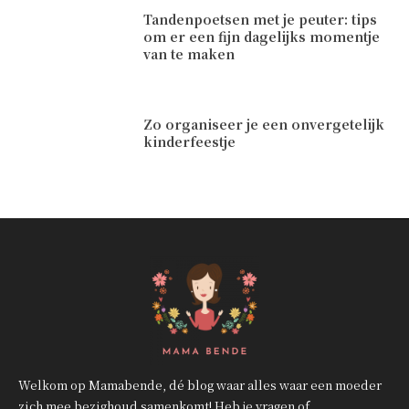
Tandenpoetsen met je peuter: tips
om er een fijn dagelijks momentje
van te maken
Zo organiseer je een onvergetelijk
kinderfeestje
Welkom op Mamabende, dé blog waar alles waar een moeder
zich mee bezighoud samenkomt! Heb je vragen of