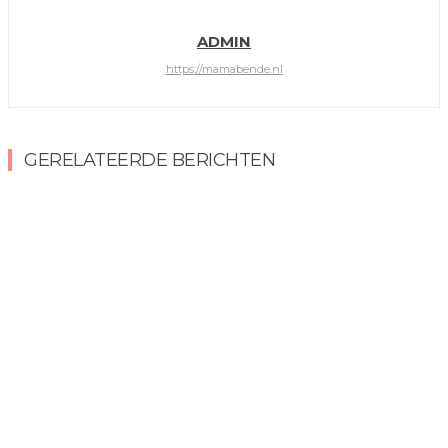
ADMIN
https://mamabende.nl
GERELATEERDE BERICHTEN