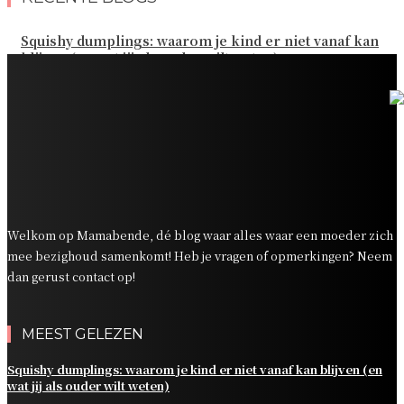
Squishy dumplings: waarom je kind er niet vanaf kan
blijven (en wat jij als ouder wilt weten)
Kies de beste sokken voor elk gezinsavontuur
Slim omgaan met kledinguitgaven voor het hele gezin
Tandenpoetsen met je peuter: tips om er een fijn
dagelijks momentje van te maken
Zo organiseer je een onvergetelijk kinderfeestje
Welkom op Mamabende, dé blog waar alles waar een moeder zich
mee bezighoud samenkomt! Heb je vragen of opmerkingen? Neem
dan gerust contact op!
MEEST GELEZEN
Squishy dumplings: waarom je kind er niet vanaf kan blijven (en
wat jij als ouder wilt weten)