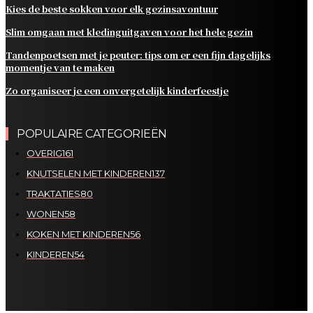
Kies de beste sokken voor elk gezinsavontuur
Slim omgaan met kledinguitgaven voor het hele gezin
Tandenpoetsen met je peuter: tips om er een fijn dagelijks
momentje van te maken
Zo organiseer je een onvergetelijk kinderfeestje
POPULAIRE CATEGORIEËN
OVERIG
161
KNUTSELEN MET KINDEREN
137
TRAKTATIES
80
WONEN
58
KOKEN MET KINDEREN
56
KINDEREN
54