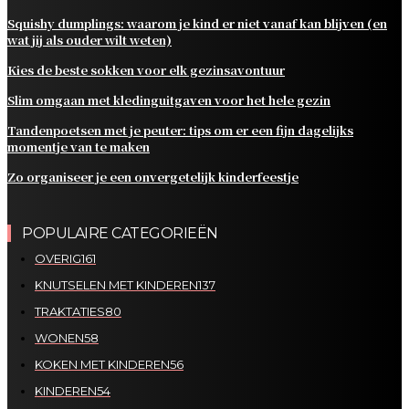
Squishy dumplings: waarom je kind er niet vanaf kan blijven (en
wat jij als ouder wilt weten)
Kies de beste sokken voor elk gezinsavontuur
Slim omgaan met kledinguitgaven voor het hele gezin
Tandenpoetsen met je peuter: tips om er een fijn dagelijks
momentje van te maken
Zo organiseer je een onvergetelijk kinderfeestje
POPULAIRE CATEGORIEËN
OVERIG
161
KNUTSELEN MET KINDEREN
137
TRAKTATIES
80
WONEN
58
KOKEN MET KINDEREN
56
KINDEREN
54