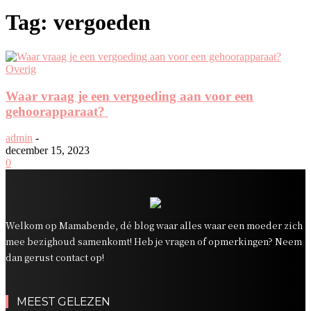
Tag: vergoeden
Overig
Waar vraag je een vergoeding aan voor een
gehoorapparaat?
admin
-
december 15, 2023
0
Welkom op Mamabende, dé blog waar alles waar een moeder zich
mee bezighoud samenkomt! Heb je vragen of opmerkingen? Neem
dan gerust contact op!
MEEST GELEZEN