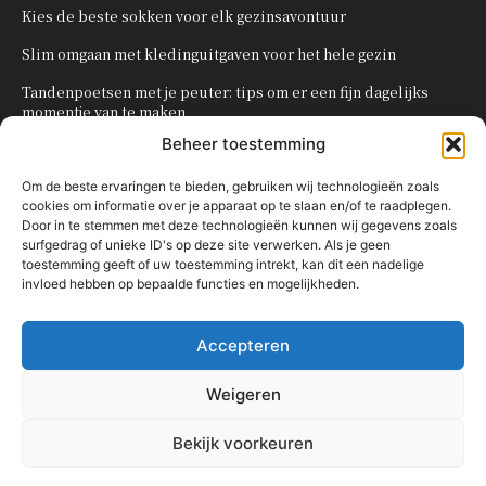
Kies de beste sokken voor elk gezinsavontuur
Slim omgaan met kledinguitgaven voor het hele gezin
Tandenpoetsen met je peuter: tips om er een fijn dagelijks
momentje van te maken
Beheer toestemming
Zo organiseer je een onvergetelijk kinderfeestje
Om de beste ervaringen te bieden, gebruiken wij technologieën zoals
cookies om informatie over je apparaat op te slaan en/of te raadplegen.
POPULAIRE CATEGORIEËN
Door in te stemmen met deze technologieën kunnen wij gegevens zoals
surfgedrag of unieke ID's op deze site verwerken. Als je geen
OVERIG
161
toestemming geeft of uw toestemming intrekt, kan dit een nadelige
invloed hebben op bepaalde functies en mogelijkheden.
KNUTSELEN MET KINDEREN
137
TRAKTATIES
80
Accepteren
WONEN
58
KOKEN MET KINDEREN
56
Weigeren
KINDEREN
54
Bekijk voorkeuren