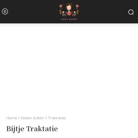
Home
Koken & eten
Traktaties
Bijtje Traktatie