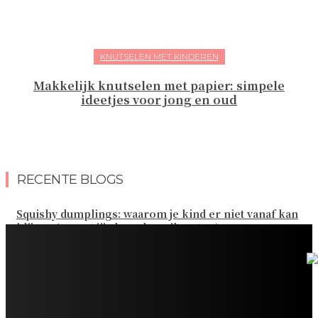
KNUTSELEN MET KINDEREN
Makkelijk knutselen met papier: simpele
ideetjes voor jong en oud
RECENTE BLOGS
Squishy dumplings: waarom je kind er niet vanaf kan
blijven (en wat jij als ouder wilt weten)
Kies de beste sokken voor elk gezinsavontuur
Slim omgaan met kledinguitgaven voor het hele gezin
Tandenpoetsen met je peuter: tips om er een fijn