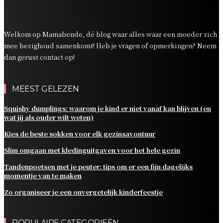
dagelijks momentje van te maken
Zo organiseer je een onvergetelijk kinderfeestje
Welkom op Mamabende, dé blog waar alles waar een moeder zich
mee bezighoud samenkomt! Heb je vragen of opmerkingen? Neem
dan gerust contact op!
MEEST GELEZEN
Squishy dumplings: waarom je kind er niet vanaf kan blijven (en
wat jij als ouder wilt weten)
Kies de beste sokken voor elk gezinsavontuur
Slim omgaan met kledinguitgaven voor het hele gezin
Tandenpoetsen met je peuter: tips om er een fijn dagelijks
momentje van te maken
Zo organiseer je een onvergetelijk kinderfeestje
POPULAIRE CATEGORIEËN