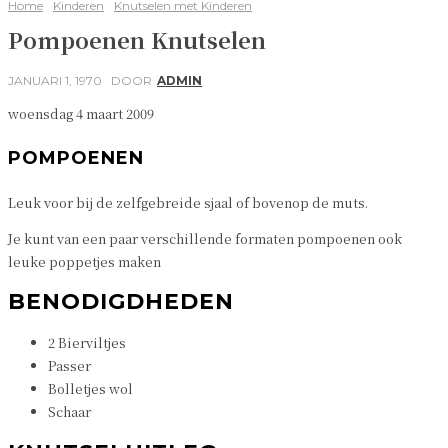
Home
Kinderen
Knutselen met Kinderen
Pompoenen Knutselen
JANUARI 1, 1970
DOOR
ADMIN
woensdag 4 maart 2009
POMPOENEN
Leuk voor bij de zelfgebreide sjaal of bovenop de muts.
Je kunt van een paar verschillende formaten pompoenen ook
leuke poppetjes maken
BENODIGDHEDEN
2 Bierviltjes
Passer
Bolletjes wol
Schaar